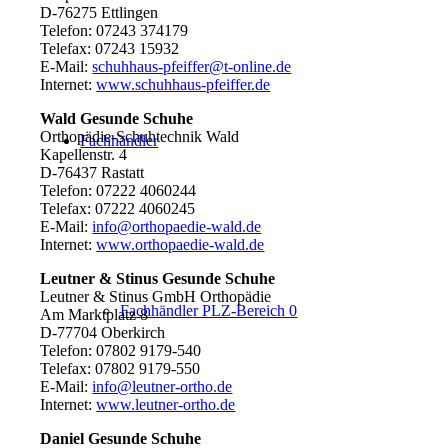
D-76275 Ettlingen
Telefon: 07243 374179
Telefax: 07243 15932
E-Mail:
schuhhaus-pfeiffer@t-online.de
Internet:
www.schuhhaus-pfeiffer.de
Wald Gesunde Schuhe
Orthopädie-Schuhtechnik Wald
Fachhändler
Kapellenstr. 4
D-76437 Rastatt
Telefon: 07222 4060244
Telefax: 07222 4060245
E-Mail:
info@orthopaedie-wald.de
Internet:
www.orthopaedie-wald.de
Leutner & Stinus Gesunde Schuhe
Leutner & Stinus GmbH Orthopädie
Fachhändler PLZ-Bereich 0
Am Marktplatz 8
D-77704 Oberkirch
Telefon: 07802 9179-540
Telefax: 07802 9179-550
E-Mail:
info@leutner-ortho.de
Internet:
www.leutner-ortho.de
Daniel Gesunde Schuhe