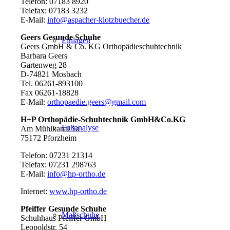
Telefon: 07183 8920
Telefax: 07183 3232
E-Mail:
info@aspacher-klotzbuecher.de
Geers Gesunde Schuhe
Einlagen
Geers GmbH & Co. KG Orthopädieschuhtechnik
Barbara Geers
Gartenweg 28
D-74821 Mosbach
Tel. 06261-893100
Fax 06261-18828
E-Mail:
orthopaedie.geers@gmail.com
H+P Orthopädie-Schuhtechnik GmbH&Co.KG
Fußanalyse
Am Mühlkanal 1a
75172 Pforzheim
Telefon: 07231 21314
Telefax: 07231 298763
E-Mail:
info@hp-ortho.de
Internet:
www.hp-ortho.de
Pfeiffer Gesunde Schuhe
Maßschuhe
Schuhhaus Pfeiffer GmbH
Leopoldstr. 54