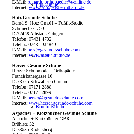
E-Mail:
ruthardt_orthopaedie@t-online.de
Philosophie
Internet:
www.orthopaedie-ruthardt.de
Hotz Gesunde Schuhe
Bernd S. Hotz GmbH – Fußfit-Studio
Schmiechastr. 50
D-72458 Albstadt-Ebingen
Telefon: 07431 4732
Telefax: 07431 934849
E-Mail:
hotz@gesunde-schuhe.com
Internet:
www.fussfit-studio.de
Partner
Herzer Gesunde Schuhe
Herzer Schuhmode + Orthopädie
Franziskanergasse 10
D-73525 Schwäbisch Gmünd
Telefon: 07171 2888
Telefax: 07171 2899
E-Mail:
herzer@gesunde-schuhe.com
Internet:
www.herzer.gesunde-schuhe.com
Komfortschuhe
Aspacher + Klotzbücher Gesunde Schuhe
Aspacher + Klotzbücher GBR
Brühlstr. 32
D-73635 Rudersberg